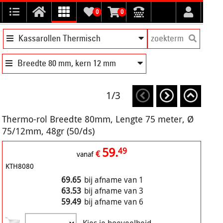
0
0
Kassarollen Thermisch
Breedte 80 mm, kern 12 mm
1/3
Thermo-rol Breedte 80mm, Lengte 75 meter, Ø
75/12mm, 48gr (50/ds)
59.
49
€
vanaf
KTH8080
69.65
bij afname van 1
63.53
bij afname van 3
59.49
bij afname van 6