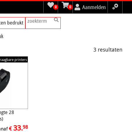
Aanmelden
0
0
tten bedrukt
sk
3 resultaten
raagbare printers
ngte 28
s)
33.
98
€
anaf