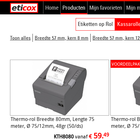
Home
Producten
Mijn favorieten
Mijn 
Etiketten op Rol
Kassaroll
Toon alles
Breedte 57 mm, kern 8 mm
Breedte 57 mm, kern 1
VOORDEELPAK
Thermo-rol Breedte 80mm, Lengte 75
Thermo-rol 
meter, Ø 75/12mm, 48gr (50/ds)
meter, Ø 75
59.
49
€
KTH8080
vanaf