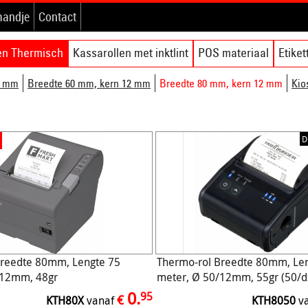
mandje
Contact
en Thermisch
Kassarollen met inktlint
POS materiaal
Etike
2 mm
Breedte 60 mm, kern 12 mm
Breedte 80 mm, kern 12 mm
Kio
D
Breedte 80mm, Lengte 75
Thermo-rol Breedte 80mm, Le
/12mm, 48gr
meter, Ø 50/12mm, 55gr (50/d
0.
95
€
KTH80X
vanaf
KTH8050
v