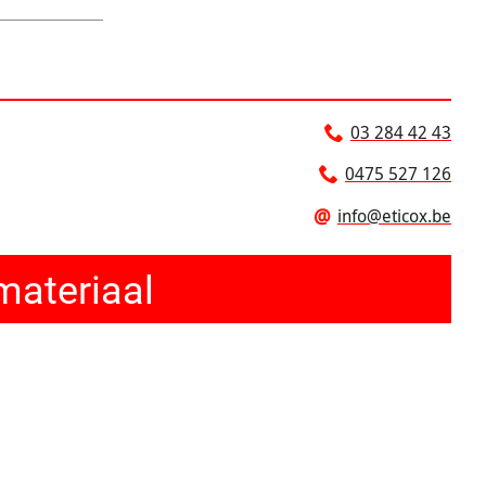
03 284 42 43
0475 527 126
@
info@eticox.be
materiaal