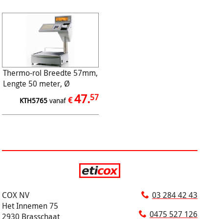
Thermo-rol Breedte 57mm,
Lengte 50 meter, Ø
65/12mm, 48gr (50/ds)
47.
57
€
KTH5765
vanaf
COX NV
03 284 42 43
Het Innemen 75
0475 527 126
2930 Brasschaat