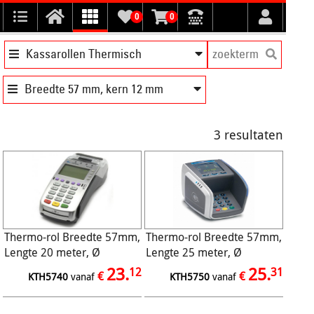
0
0
Kassarollen Thermisch
Breedte 57 mm, kern 12 mm
3 resultaten
Thermo-rol Breedte 57mm,
Thermo-rol Breedte 57mm,
Lengte 20 meter, Ø
Lengte 25 meter, Ø
40/12mm, 48gr (50/ds)
47/12mm, 48gr (50/ds)
23.
25.
12
31
€
€
KTH5740
vanaf
KTH5750
vanaf