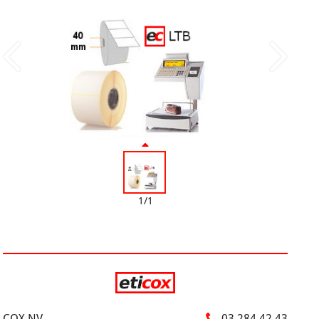
1/1
COX NV
03 284 42 43