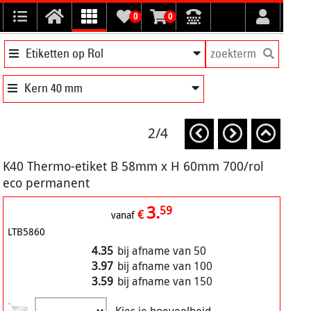
0
0
Etiketten op Rol
Kern 40 mm
2/4
K40 Thermo-etiket B 58mm x H 60mm 700/rol
eco permanent
3.
59
€
vanaf
LTB5860
4.35
bij afname van 50
3.97
bij afname van 100
3.59
bij afname van 150