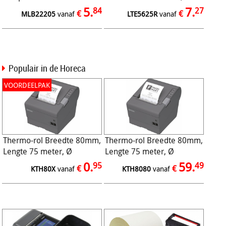
30.48m permanent
topcoat, Sensor Hole,
5.
7.
84
27
€
€
MLB22205
vanaf
LTE5625R
vanaf
afneembaar
Populair in de Horeca
VOORDEELPAK
Thermo-rol Breedte 80mm,
Thermo-rol Breedte 80mm,
Lengte 75 meter, Ø
Lengte 75 meter, Ø
75/12mm, 48gr
75/12mm, 48gr (50/ds)
0.
59.
95
49
€
€
KTH80X
vanaf
KTH8080
vanaf