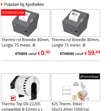
Populair bij Apotheken
VOORDEELPAK
Thermo-rol Breedte 80mm,
Thermo-rol Breedte 80mm,
Lengte 75 meter, Ø
Lengte 75 meter, Ø
75/12mm, 48gr
75/12mm, 48gr (50/ds)
0.
59.
95
49
€
€
KTH80X
vanaf
KTH8080
vanaf
afneembaar
Thermo Top DK-22205
K25 Therm. Etiket
compatible B 62mm x L
56x25.4mm 1000/rol,