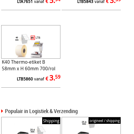
5.
3.
€
€
LTA7651
vanaf
LTB5843
vanaf
K40 Thermo-etiket B
58mm x H 60mm 700/rol
eco permanent
3.
59
€
LTB5860
vanaf
Populair in Logistiek & Verzending
Shipping
origineel / shipping