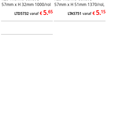
57mm x H 32mm 1000/rol
57mm x H 51mm 1370/rol,
(Dymo comp.)
eco, permanent
5.
5.
65
15
€
€
LTD5732
vanaf
LTA5751
vanaf
K25 Thermo-etiket B
76mm x H 51mm 1370/rol,
eco, permanent
5.
94
€
LTA7651
vanaf