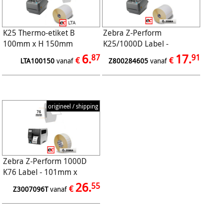
K25 Thermo-etiket B
Zebra Z-Perform
100mm x H 150mm
K25/1000D Label -
300/rol, eco, permanent,
101.6mm x 152.4mm -
6.
17.
87
91
€
€
LTA100150
vanaf
Z800284605
vanaf
perforatie
475/Rol
origineel / shipping
Zebra Z-Perform 1000D
K76 Label - 101mm x
152mm - 950/Rol
26.
55
€
Z3007096T
vanaf