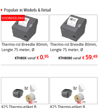
Populair in Winkels & Retail
VOORDEELPAK
Thermo-rol Breedte 80mm,
Thermo-rol Breedte 80mm,
Lengte 75 meter, Ø
Lengte 75 meter, Ø
75/12mm, 48gr
75/12mm, 48gr (50/ds)
0.
59.
95
49
€
€
KTH80X
vanaf
KTH8080
vanaf
K25 Thermo-etiket B
K25 Thermo-etiket B