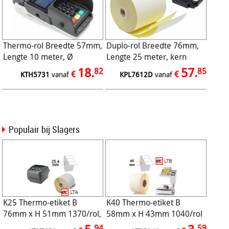
Thermo-rol Breedte 57mm,
Duplo-rol Breedte 76mm,
Lengte 10 meter, Ø
Lengte 25 meter, kern
30/8mm, 48gr (50/ds)
12mm, 2voud wit/geel
18.
57.
82
85
€
€
KTH5731
vanaf
KPL7612D
vanaf
Populair bij Slagers
K25 Thermo-etiket B
K40 Thermo-etiket B
76mm x H 51mm 1370/rol,
58mm x H 43mm 1040/rol
eco, permanent
eco permanent
94
59