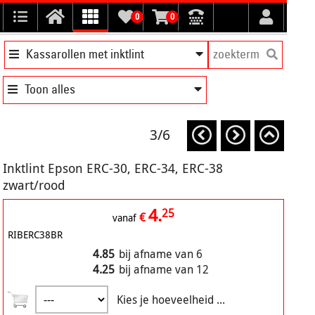
0
0
Kassarollen met inktlint
Toon alles
3/6
Inktlint Epson ERC-30, ERC-34, ERC-38
zwart/rood
4.
25
€
vanaf
RIBERC38BR
4.85
bij afname van 6
4.25
bij afname van 12
Kies je hoeveelheid ...