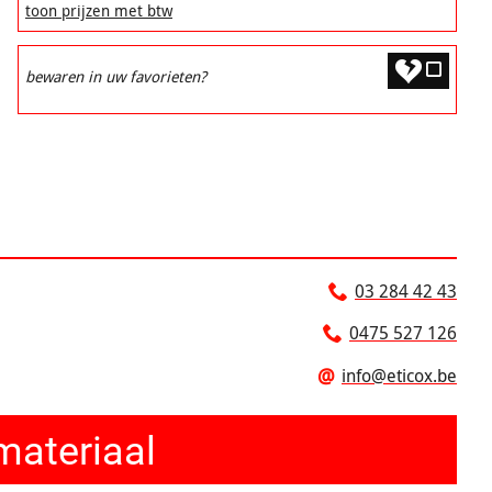
toon prijzen met btw
bewaren in uw favorieten?
03 284 42 43
0475 527 126
@
info@eticox.be
materiaal