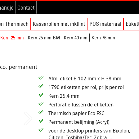
mandje
Contact
en Thermisch
Kassarollen met inktlint
POS materiaal
Etike
Kern 25 mm
Kern 25 mm BM
Kern 40 mm
Kern 76 mm
eco, permanent
Afm. etiket B 102 mm x H 38 mm
1790 etiketten per rol, prijs per rol
Kern 25.4 mm
Perforatie tussen de etiketten
Thermisch papier Eco FSC
Permanent belijming (Acryl)
voor de desktop printers van Bixolon,
Citizen, Toshiba/Tec, Zebra, ...