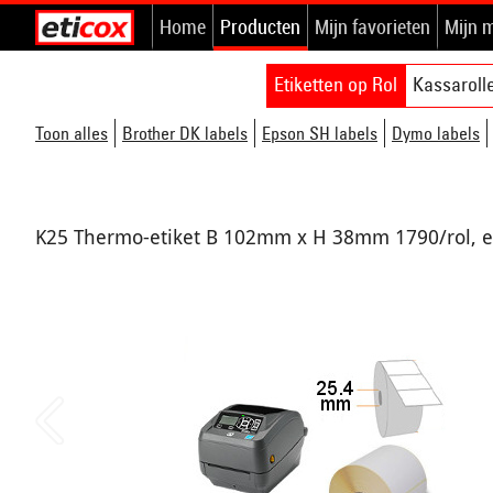
Home
Producten
Mijn favorieten
Mijn 
Etiketten op Rol
Kassaroll
Toon alles
Brother DK labels
Epson SH labels
Dymo labels
K25 Thermo-etiket B 102mm x H 38mm 1790/rol, 