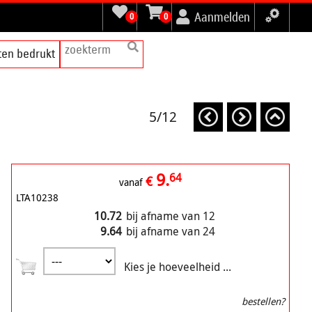
Aanmelden
0
0
tten bedrukt
5/12
9.
64
€
vanaf
LTA10238
10.72
bij afname van 12
9.64
bij afname van 24
Kies je hoeveelheid ...
bestellen?