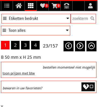
0
0
Etiketten bedrukt
Toon alles
1
2
3
4
23/157
B 50 mm x H 25 mm
bestellen momenteel niet mogelijk
toon prijzen met btw
bewaren in uw favorieten?
Y