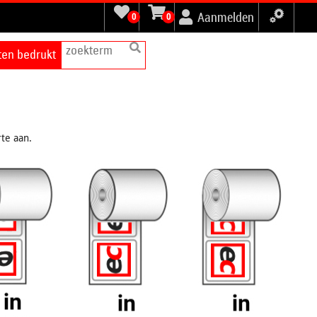
Aanmelden
0
0
tten bedrukt
te aan.