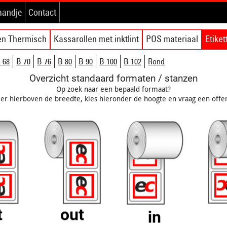
mandje
Contact
en Thermisch
Kassarollen met inktlint
POS materiaal
Etike
 68
B 70
B 76
B 80
B 90
B 100
B 102
Rond
Overzicht standaard formaten / stanzen
Op zoek naar een bepaald formaat?
eer hierboven de breedte, kies hieronder de hoogte en vraag een offer