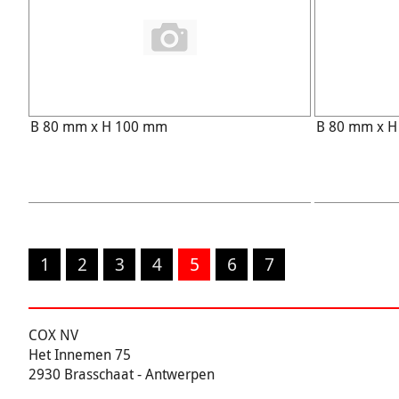
B 80 mm x H 100 mm
B 80 mm x 
1
2
3
4
5
6
7
COX NV
Het Innemen 75
2930 Brasschaat - Antwerpen