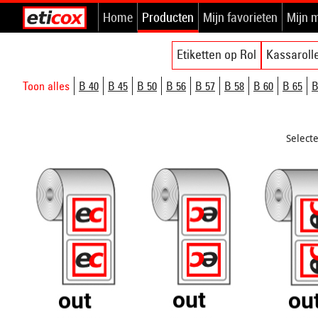
Home
Producten
Mijn favorieten
Mijn 
Etiketten op Rol
Kassaroll
Toon alles
B 40
B 45
B 50
B 56
B 57
B 58
B 60
B 65
B
Select