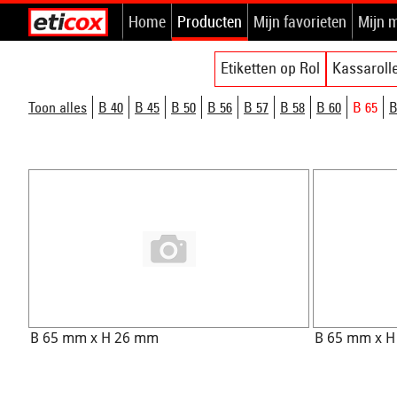
Home
Producten
Mijn favorieten
Mijn 
Etiketten op Rol
Kassaroll
Toon alles
B 40
B 45
B 50
B 56
B 57
B 58
B 60
B 65
B
B 65 mm x H 26 mm
B 65 mm x 