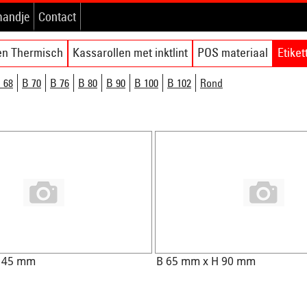
mandje
Contact
en Thermisch
Kassarollen met inktlint
POS materiaal
Etike
 68
B 70
B 76
B 80
B 90
B 100
B 102
Rond
H 45 mm
B 65 mm x H 90 mm