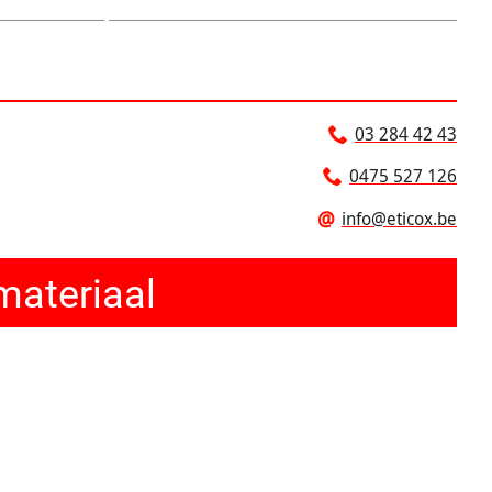
03 284 42 43
0475 527 126
@
info@eticox.be
materiaal