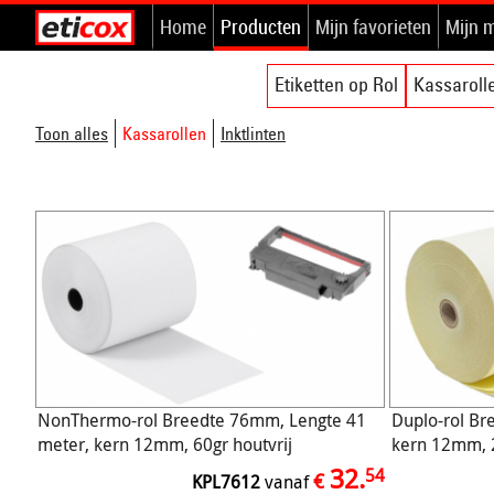
Home
Producten
Mijn favorieten
Mijn 
Etiketten op Rol
Kassaroll
Toon alles
Kassarollen
Inktlinten
NonThermo-rol Breedte 76mm, Lengte 41
Duplo-rol Br
meter, kern 12mm, 60gr houtvrij
kern 12mm, 
32.
54
€
KPL7612
vanaf