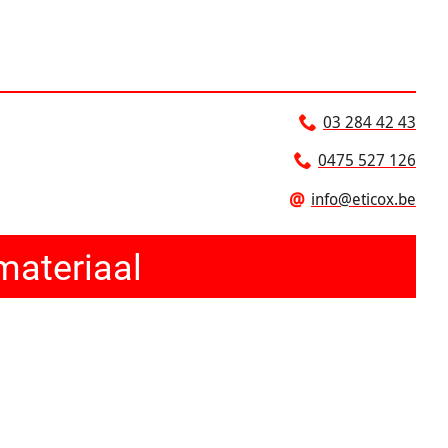
03 284 42 43
0475 527 126
@
info@eticox.be
materiaal