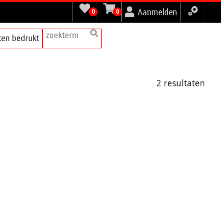
Aanmelden
0
0
tten bedrukt
2 resultaten