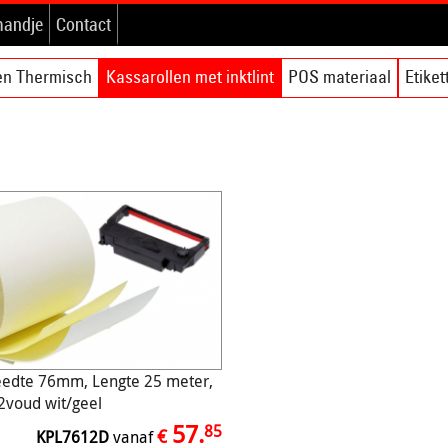
mandje
Contact
en Thermisch
Kassarollen met inktlint
POS materiaal
Etike
eedte 76mm, Lengte 25 meter,
2voud wit/geel
57.
85
€
KPL7612D
vanaf