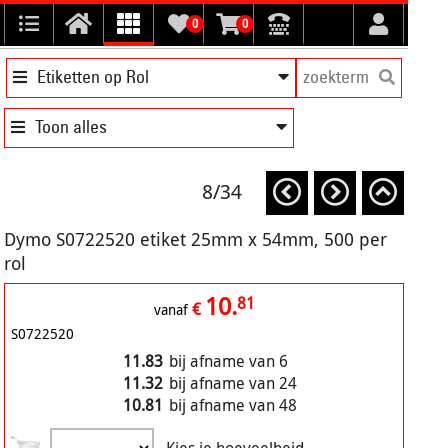
0
0
Etiketten op Rol
Toon alles
8/34
Dymo S0722520 etiket 25mm x 54mm, 500 per
rol
10.
81
€
vanaf
S0722520
11.83
bij afname van 6
11.32
bij afname van 24
10.81
bij afname van 48