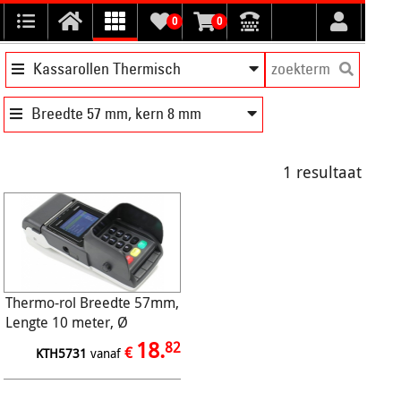
0
0
Kassarollen Thermisch
Breedte 57 mm, kern 8 mm
1 resultaat
Thermo-rol Breedte 57mm,
Lengte 10 meter, Ø
30/8mm, 48gr (50/ds)
18.
82
€
KTH5731
vanaf